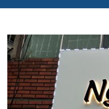
View
Larger
Image